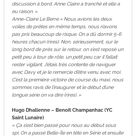
discussion à bord. Anne Claire a tranché et elle a
eu raison. »
Anne-Claire Le Berre « Nous avions les deux
voiles de prêtes en même temps, nous n’avons
pas pris beaucoup de risque. On a dû dormir 5-6
heures chacun (rires). Non, sérieusement, sur le
long bord de près sur le retour, on s’est reposé un
petit peu à tour de rôle, un petit peu car il fallait
rester vigilant. J’étais très contente de naviguer
avec Davy et je le remercie d’être venu avec moi.
C’est la première victoire de course du maxi, nous
sommes ravis de l’inaugurer et le début d’une
longue série on va dire (rires). »
Hugo Dhallenne – Benoit Champanhac (YC
Saint Lunaire)
« Ça s’est bien passé pour nous au début sous
spi. On a passé Belle-Île en tête en Série et ensuite