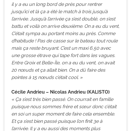
il y a eu un long bord de près pour rentrer
jusqu’ici et là ça a été le match à trois jusqu’à
l’arrivée. Jusqu’à l’arrivée ça s’est doublé, on s’est
battu et voilà on arrive deuxième. On a eu du vent,
C’était sympa au portant moins au près. Comme
d’habitude ! Pas de casse sur le bateau tout roule
mais ça reste bruyant. C’est un maxi 6,50 avec
une grosse étrave qui tape fort dans les vagues.
Entre Groix et Belle-Île, on a eu du vent, on avait
20 nœuds et ça allait bien. On a dû faire des
pointes à 15 nœuds c’était cool. »
Cécile Andrieu – Nicolas Andrieu (KALISTO)
« Ça s’est très bien passé. On courrait en famille
puisque nous sommes frère et sœur donc c’était
en soi un super moment de faire cela ensemble.
Et ça s’est bien passé puisque l’on finit 3e à
l’arrivée. Il y a eu aussi des moments plus