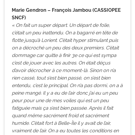
Marie Gendron – François Jambou (CASSIOPEE
SNCF)
« On fait un super départ. Un départ de folie,
c’était un peu inattendu. On a bagarré en tête de
flotte jusqu’à Lorient. C’était hyper stimulant puis
on a décroché un peu des deux premiers. C’était
dommage car quitte à finir 3e ce qui est sympa
c’est de jouer avec les autres. On était déçus
d’avoir décrocher à ce moment-là. Sinon on n’a
rien cassé, tout s’est bien passé, on s’est bien
entendu, c’est le principal. On n’a pas dormi, on a à
peine mangé. Il y a eu de l’air donc j’ai eu un peu
peur pour une de mes voiles qui est un peu
fatiguée mais ça s’est bien passée. Après il fait
quand même sacrément froid et sacrément
humide. C’était fort à Belle-Île il y avait de l’air,
vraiment de l’air. On a eu toutes les conditions en