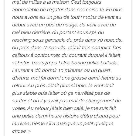
mal de milles à la maison. C’est toujours
appréciable de régater dans ces coins-là. En plus
nous avons eu un peu de tout : moins de vent au
début avec un peu de nuage, du vent avec du
ciel bleu derrière, du portant sous spi, du
reaching sous gennack, du près dans 30 noeuds,
du près dans 12 nœuds… c’était très complet. Des
cailloux à contourner, du courant duquel il fallait
s’abriter. Très sympa ! Une bonne petite ballade.
Laurent a dû dormir 10 minutes ou un quart
d’heure, moi j’ai dormi une grosse demi-heure au
retour. Au près c’était plus simple, le vent était
plus stable qu’à l’aller où ça n’arrêtait pas de
sauter et où il y avait pas mal de changement de
voiles. Au retour j’étais bien calé, je me suis fait
une petite demi-heure histoire d’être chaud pour
l’arrivée même s’il a manqué un petit quelque
chose. »